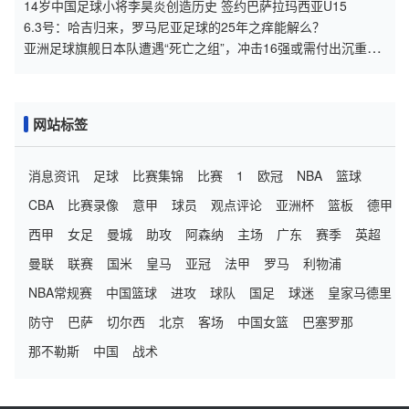
14岁中国足球小将李昊炎创造历史 签约巴萨拉玛西亚U15
6.3号：哈吉归来，罗马尼亚足球的25年之痒能解么？
亚洲足球旗舰日本队遭遇“死亡之组”，冲击16强或需付出沉重代
价
网站标签
消息资讯
足球
比赛集锦
比赛
1
欧冠
NBA
篮球
CBA
比赛录像
意甲
球员
观点评论
亚洲杯
篮板
德甲
西甲
女足
曼城
助攻
阿森纳
主场
广东
赛季
英超
曼联
联赛
国米
皇马
亚冠
法甲
罗马
利物浦
NBA常规赛
中国篮球
进攻
球队
国足
球迷
皇家马德里
防守
巴萨
切尔西
北京
客场
中国女篮
巴塞罗那
那不勒斯
中国
战术