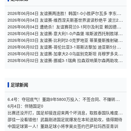
2026年06月04日 友谊赛两连胜！韩国1-0小胜萨尔瓦多 李东炅
直接任意球破门
2026年06月04日 友谊赛-维西涅夫斯基世界波读秒绝平 波兰2-2
尼日利亚
2026年06月04日 遭绝杀！友谊赛荷兰0-1阿尔及利亚 赖因德斯
进球无效 穆萨建功
2026年06月04日 友谊赛-意大利1-0卢森堡 埃斯波西托制胜球皮
西利助攻
2026年06月03日 友谊赛-比利时2-0克罗地亚 蒂莱曼斯推射破门
卢卡库单刀建功
2026年06月02日 友谊赛-哥伦比亚3-1哥斯达黎加 迪亚斯5分钟
传射 J罗精彩助攻
2026年06月02日 友谊赛-加拿大2-0乌兹别克斯坦 肖穆罗多夫失
单刀 奥卢瓦塞伊两助
2026年06月02日 友谊赛-挪威3-1瑞典 拉森双响莱尔森两助攻伊
萨克替补破门
足球新闻
6.4号：夺冠底气！董路9年5800万投入：不签合同、不赚转会
费，只为中国足球未来
6月4日：伴随国足0
比赛还没开打，国足却接连迎来两个坏消息，取胜泰国队难度大
增
邵佳一没看错他！武磊刚进国足就爆发在本轮送助攻，值得期待
中国足球第一人！董路足球小将李昊炎签约巴萨拉玛西亚青训