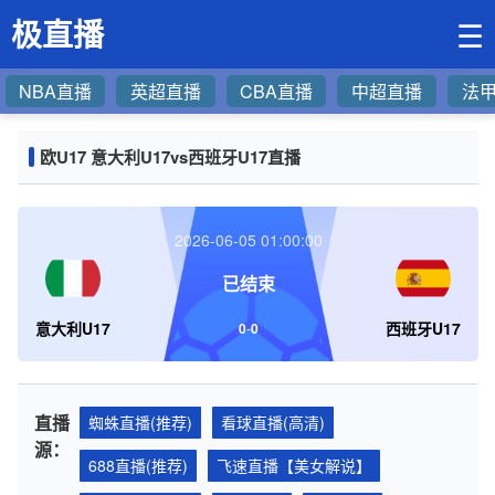
极直播
☰
NBA直播
英超直播
CBA直播
中超直播
法
欧U17 意大利U17vs西班牙U17直播
2026-06-05 01:00:00
已结束
意大利U17
西班牙U17
0
-
0
直播
蜘蛛直播(推荐)
看球直播(高清)
源：
688直播(推荐)
飞速直播【美女解说】