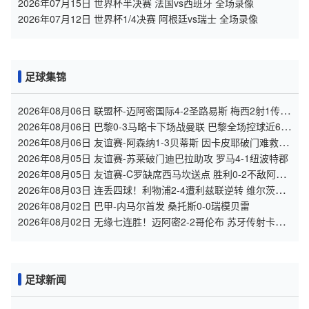
2026年07月15日 世界杯半决赛 法国vs西班牙 全场录像
2026年07月12日 世界杯1/4决赛 阿根廷vs瑞士 全场录像
足球集锦
2026年08月06日 联盟杯-迈阿密国际4-2圣路易斯 梅西2射1传
阿伦助攻戴帽
2026年08月06日 巴黎0-3马略卡下场战曼联 巴黎全场控球近6成
+8射3正未果
2026年08月06日 友谊赛-阿森纳1-3贝蒂斯 因卡皮耶破门难救主
福纳尔斯1射2传
2026年08月05日 友谊赛-苏莱破门迪巴拉助攻 罗马4-1纽波特郡
2026年08月05日 友谊赛-C罗缺席西马坎送点 胜利0-2不敌阿尔
梅里亚
2026年08月03日 连丢四球！利物浦2-4遭利兹联逆转 维尔茨钱
伯斯破门凯尔凯兹失误
2026年08月02日 巴甲-内马尔首发 桑托斯0-0瑞模贝雷
2026年08月02日 无缘七连胜！迈阿密2-2哥伦布 苏牙传射卡塞
米罗乌龙梅西替补登场
足球新闻