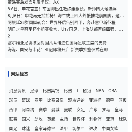
董路赛后发言引发争议：从0
8.6日：申花官宣！前国脚出任教练组组长，新帅四大候选浮
出，于汉超救火？
8月6日：申花再无摇摇椅！海牛或上四大外援摧花前国脚，这套
阵容踢中甲都困难
阿根廷28岁国脚转会：世界杯后告别西甲，奔赴意甲新征程
明日之星冠军杯小组赛收官，U17国足、上海队都晋级四强，东
道主会师决赛？
2
塞尔维亚足协撤回对因凡蒂诺连任国际足联主席的支持
海港、国安与申花：亚冠即将开启 新赛季抽签仪式在即
网站标签
消息资讯
足球
比赛集锦
比赛
1
欧冠
NBA
CBA
球员
篮球
意甲
比赛录像
观点评论
亚洲杯
德甲
篮板
西甲
阿森纳
赛季
曼城
曼联
女足
广东
罗马
皇马
联赛
国米
助攻
英超
主场
世界杯
利物浦
亚冠
球队
国足
球迷
皇家马德里
法甲
切尔西
进攻
中国女篮