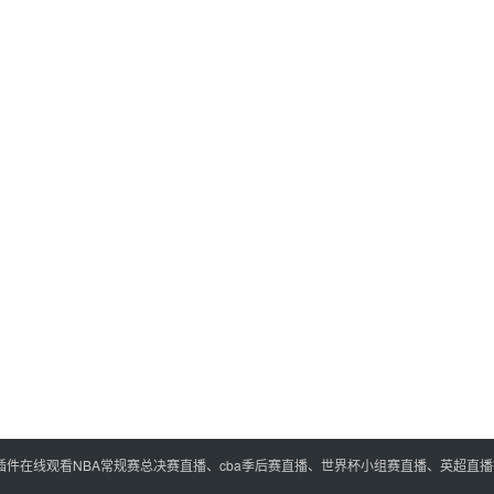
插件在线观看NBA常规赛总决赛直播、cba季后赛直播、世界杯小组赛直播、英超直