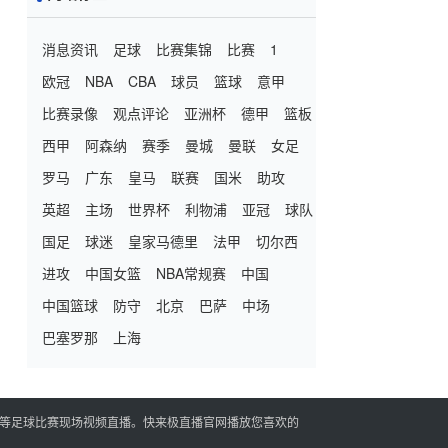
消息资讯
足球
比赛集锦
比赛
1
欧冠
NBA
CBA
球员
篮球
意甲
比赛录像
观点评论
亚洲杯
德甲
篮板
西甲
阿森纳
赛季
曼城
曼联
女足
罗马
广东
皇马
联赛
国米
助攻
英超
主场
世界杯
利物浦
亚冠
球队
国足
球迷
皇家马德里
法甲
切尔西
进攻
中国女篮
NBA常规赛
中国
中国篮球
防守
北京
巴萨
中场
巴塞罗那
上海
播等足球比赛现场视频直播。快来极直播官网播放您喜欢的