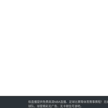
极直播提供免费高清NBA直播、足球比赛等体育赛事赛程！无
球队、球星精彩无广告、无卡顿信号源吧。