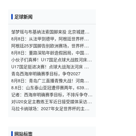
足球新闻
邹梦瑶与布基纳法索国脚来投 北京城建女
足再迎两名强援
8月8日：从法甲到德甲，阿根廷世界杯国脚
梅迪纳2500万欧转会勒沃库森
阿根廷25岁国脚告别欧洲赛场，世界杯后将
重返阿超！
8月8日：董路深陷年龄造假困局，中国足球
小将信任危机何解？
小伙子们真棒！U17国足点球大战胜河床，
晋级决赛再遇阿森纳
U17国足挺进决赛！点球大战淘汰河床 江宇
涵两度扑救 再与阿森纳交锋
青岛西海岸明确赛季目标，争夺2027
8月8日：青岛广三直播青豫大战！河南边路
存隐患，古斯塔沃等喂饼，西海岸剑指亚冠
8.8日：山东泰山亚冠遭停赛两年，639万罚
款背后，谁的锅？
记者：西海岸明确赛季目标，不排斥争夺
2027
对U20女足主教练王军近日接受媒体采访对
话的解读
马拉卡纳球场：2027年女足世界杯的主舞
台，承载历史与未来的交汇点
网站标签