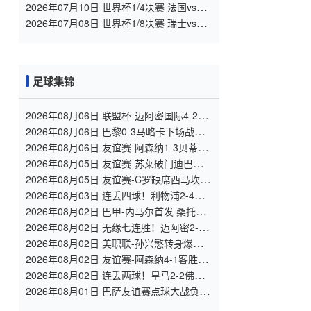
比利时 全场录像
2026年07月10日 世界杯1/4决赛 法国vs摩
洛哥 全场录像
2026年07月08日 世界杯1/8决赛 瑞士vs哥
伦比亚 全场录像
足球集锦
2026年08月06日 联盟杯-迈阿密国际4-2圣
路易斯 梅西2射1传 阿伦助攻戴帽
2026年08月06日 巴黎0-3马略卡下场战曼
联 巴黎全场控球近6成+8射3正未果
2026年08月06日 友谊赛-阿森纳1-3贝蒂斯
因卡皮耶破门难救主 福纳尔斯1射2传
2026年08月05日 友谊赛-苏莱破门迪巴拉助
攻 罗马4-1纽波特郡
2026年08月05日 友谊赛-C罗缺席西马坎送
点 胜利0-2不敌阿尔梅里亚
2026年08月03日 连丢四球！利物浦2-4遭
利兹联逆转 维尔茨钱伯斯破门凯尔凯兹失
2026年08月02日 巴甲-内马尔首发 桑托斯
误
0-0瑞模贝雷
2026年08月02日 无缘七连胜！迈阿密2-2
哥伦布 苏牙传射卡塞米罗乌龙梅西替补登
2026年08月02日 美职联-孙兴慜转身爆射&
场
穆勒点射破门 温哥华白浪1-1洛杉矶
2026年08月02日 友谊赛-阿森纳4-1客胜赫
罗纳 道曼传射措利斯破门热苏斯替补建功
2026年08月02日 连丢两球！皇马2-2佛罗
伦萨 恩德里克破门 18岁小将西里亚建功
2026年08月01日 巴萨友谊赛点球大战负伯
明翰 哈姆扎双响阿德耶米首秀巴德吉失点