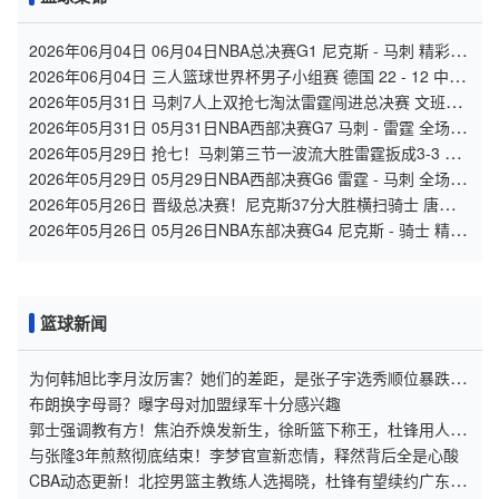
2026年06月04日 06月04日NBA总决赛G1 尼克斯 - 马刺 精彩镜
头
2026年06月04日 三人篮球世界杯男子小组赛 德国 22 - 12 中国
全场集锦
2026年05月31日 马刺7人上双抢七淘汰雷霆闯进总决赛 文班
22+7 亚历山大35+9
2026年05月31日 05月31日NBA西部决赛G7 马刺 - 雷霆 全场集
锦
2026年05月29日 抢七！马刺第三节一波流大胜雷霆扳成3-3 文
班28+10 SGA18中6
2026年05月29日 05月29日NBA西部决赛G6 雷霆 - 马刺 全场集
锦
2026年05月26日 晋级总决赛！尼克斯37分大胜横扫骑士 唐斯
19分 哈登2球5失误
2026年05月26日 05月26日NBA东部决赛G4 尼克斯 - 骑士 精彩
镜头
篮球新闻
为何韩旭比李月汝厉害？她们的差距，是张子宇选秀顺位暴跌的
原因
布朗换字母哥？曝字母对加盟绿军十分感兴趣
郭士强调教有方！焦泊乔焕发新生，徐昕篮下称王，杜锋用人存
疑
与张隆3年煎熬彻底结束！李梦官宣新恋情，释然背后全是心酸
CBA动态更新！北控男篮主教练人选揭晓，杜锋有望续约广东宏