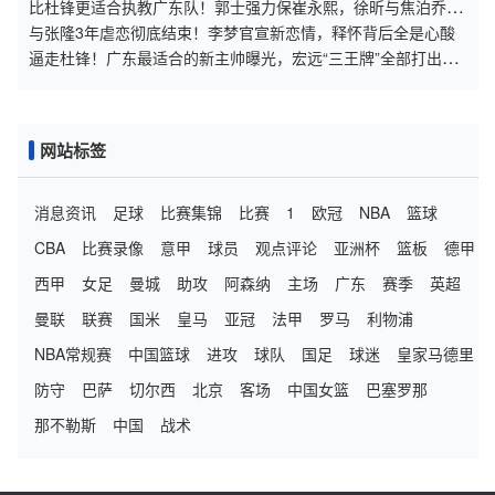
远
比杜锋更适合执教广东队！郭士强力保崔永熙，徐昕与焦泊乔大
爆发
与张隆3年虐恋彻底结束！李梦官宣新恋情，释怀背后全是心酸
逼走杜锋！广东最适合的新主帅曝光，宏远“三王牌”全部打出来
了
网站标签
消息资讯
足球
比赛集锦
比赛
1
欧冠
NBA
篮球
CBA
比赛录像
意甲
球员
观点评论
亚洲杯
篮板
德甲
西甲
女足
曼城
助攻
阿森纳
主场
广东
赛季
英超
曼联
联赛
国米
皇马
亚冠
法甲
罗马
利物浦
NBA常规赛
中国篮球
进攻
球队
国足
球迷
皇家马德里
防守
巴萨
切尔西
北京
客场
中国女篮
巴塞罗那
那不勒斯
中国
战术