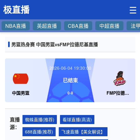
极直播
☰
NBA直播
英超直播
CBA直播
中超直播
法
男篮热身赛 中国男篮vsFMP拉德尼基直播
2026-06-04 19:30:00
已结束
中国男篮
FMP拉德尼基
0
-
0
直播
蜘蛛直播(推荐)
看球直播(高清)
源：
688直播(推荐)
飞速直播【美女解说】